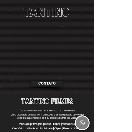
CONTATO
TANTINO FILMES
Transforme ideias em imagem, som e movimento.
Uma produtora criativa, com qualidade e estratégia
para aproximar
você ou sua empresa do seu público através do vídeo.
Produção | Filmagem | Drone | Edição | Videomaker
Conteúdo | Institucional | Publicidade | Clipes | Eventos | Cursos